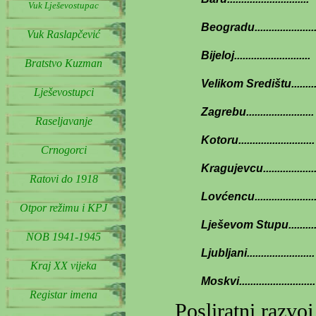
Vuk Lješevostupac
Beogradu.....................
Vuk Raslapčević
Bijeloj...........................
Bratstvo Kuzman
Velikom Središtu.........
Lješevostupci
Zagrebu........................
Raseljavanje
Kotoru...........................
Crnogorci
Kragujevcu...................
Ratovi do 1918
Lovćencu......................
Otpor režimu i KPJ
Lješevom Stupu...........
NOB 1941-1945
Ljubljani........................
Kraj XX vijeka
Moskvi...........................
Registar imena
Posliratni razvoj