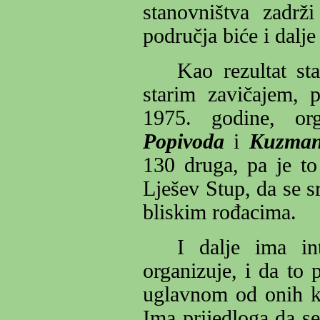
stanovništva zadrži
područja biće i dalj
Kao rezultat sta
starim zavičajem, p
1975. godine, or
Popivoda
i
Kuzma
130 druga, pa je to
Lješev Stup, da se s
bliskim rođacima.
I dalje ima in
organizuje, i da to p
uglavnom od onih koj
Ima prijedloga da se