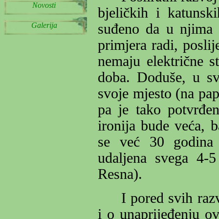
Novosti
bjeličkih i katuns
Galerija
suđeno da u njima ž
primjera radi, posli
nemaju električne s
doba. Doduše, u sv
svoje mjesto (na pap
pa je tako potvrđena
ironija bude veća, b
se već
30 godina 
udaljena svega 4-5
Resna).
I pored svih raz
i o unaprijeđenju o