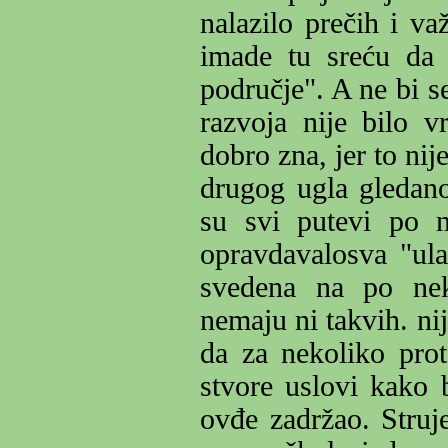
nalazilo prečih i va
imade tu sreću da 
područje". A ne bi s
razvoja nije bilo v
dobro zna, jer to nij
drugog ugla gledano,
su svi putevi po n
opravdavalosva "ula
svedena na po nek
nemaju ni takvih. ni
da za nekoliko prot
stvore uslovi kako b
ovđe zadržao. Struj