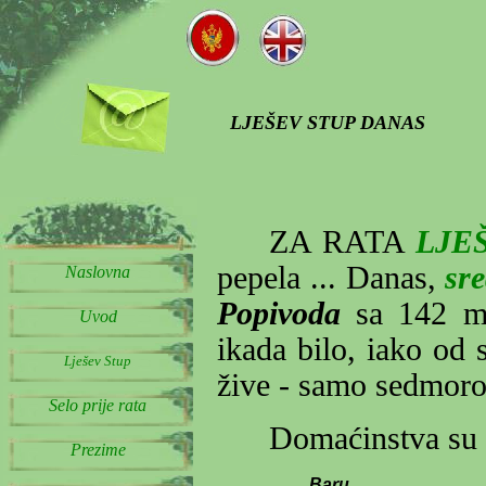
LJEŠEV STUP DANAS
ZA RATA
LJE
pepela ... Danas,
sr
Naslo
vna
Popivoda
sa 142 mu
Uvod
ikada bilo, iako od 
Lješev Stup
žive - samo sedmoro
Selo prije rata
Domaćinstva su 
Prezime
Baru.............................