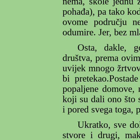
nema, škole jednu 
pohađa), pa tako kod
ovome području ne
odumire. Jer, bez mla
Osta, dakle, g
društva, prema ovim 
uvijek mnogo žrtvova
bi pretekao.Postade
popaljene domove, n
koji su dali ono što 
i pored svega toga, 
Ukratko, sve dok
stvore i drugi, ma