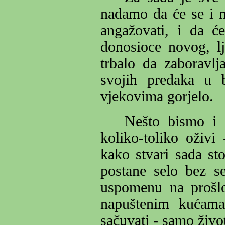
nadamo da će se i ml
angažovati, i da će
donosioce novog, lj
trbalo da zaboravlj
svojih predaka u b
vjekovima gorjelo.
Nešto bismo i s
koliko-toliko oživi
kako stvari sada st
postane selo bez s
uspomenu na prošlo
napuštenim kućama
sačuvati - samo živo