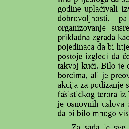
godine uplaćivali i
dobrovoljnosti, p
organizovanje susr
prikladna zgrada ka
pojedinaca da bi htj
postoje izgledi da ć
takvoj kući. Bilo je
borcima, ali je preo
akcija za podizanje
fašističkog terora iz
je osnovnih uslova 
da bi bilo mnogo više
Za sada je sve 