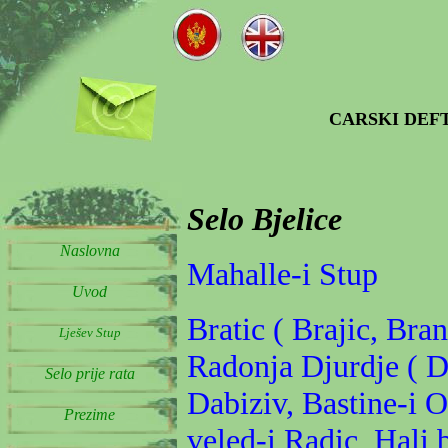
CARSKI DEFT
Selo
Bjelice
Naslo
vna
Mahalle-i Stup
Uvod
Bratic ( Brajic, Bra
Lješev Stup
Radonja Djurdje ( D
Selo prije rata
Dabiziv, Bastine-i O
Prezime
veled-i Radic, Hali 