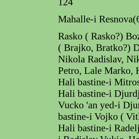
124
Mahalle-i Resnova(
Rasko ( Rasko?) Boz
( Brajko, Bratko?) 
Nikola Radislav, Ni
Petro, Lale Marko, H
Hali bastine-i Mitro
Hali bastine-i Djurd
Vucko 'an yed-i Djur
bastine-i Vojko ( Vit
Hali bastine-i Radel