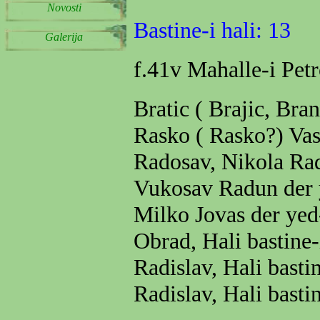
Novosti
Bastine-i hali: 13
Galerija
f.41v Mahalle-i Petr
Bratic ( Brajic, Br
Rasko ( Rasko?) Va
Radosav, Nikola Radim
Vukosav Radun der ye
Milko Jovas der yed-
Obrad, Hali bastine
Radislav, Hali basti
Radislav, Hali basti