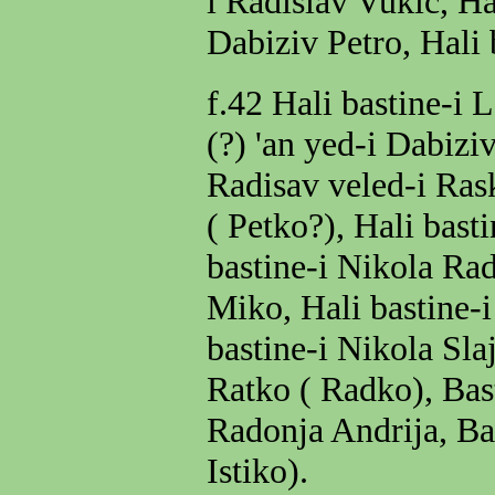
i Radislav Vukic, Ha
Dabiziv Petro, Hali 
f.42 Hali bastine-i L
(?) 'an yed-i Dabizi
Radisav veled-i Ras
( Petko?), Hali bast
bastine-i Nikola Rad
Miko, Hali bastine-i
bastine-i Nikola Sla
Ratko ( Radko), Bast
Radonja Andrija, Bas
Istiko).