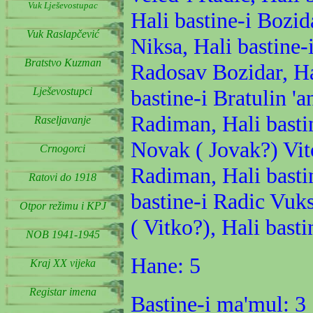
Vuk Lješevostupac
Hali bastine-i Bozid
Vuk Raslapčević
Niksa, Hali bastine-
Bratstvo Kuzman
Radosav Bozidar, Ha
Lješevostupci
bastine-i Bratulin '
Radiman, Hali bastin
Raseljavanje
Novak ( Jovak?) Vit
Crnogorci
Radiman, Hali bastin
Ratovi do 1918
bastine-i Radic Vuks
Otpor režimu i KPJ
( Vitko?), Hali bast
NOB 1941-1945
Hane: 5
Kraj XX vijeka
Registar imena
Bastine-i ma'mul: 3